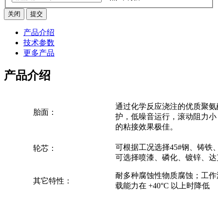
关闭
提交
产品介绍
技术参数
更多产品
产品介绍
通过化学反应浇注的优质聚氨酯弹性
胎面：
护，低噪音运行，滚动阻力小
的粘接效果极佳。
可根据工况选择45#钢、铸
轮芯：
可选择喷漆、磷化、镀锌
耐多种腐蚀性物质腐蚀；工作温度：-
其它特性：
载能力在 +40°C 以上时降低