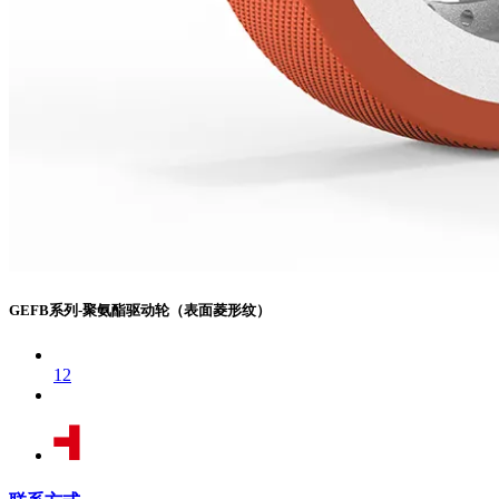
GEFB系列-聚氨酯驱动轮（表面菱形纹）
1
2