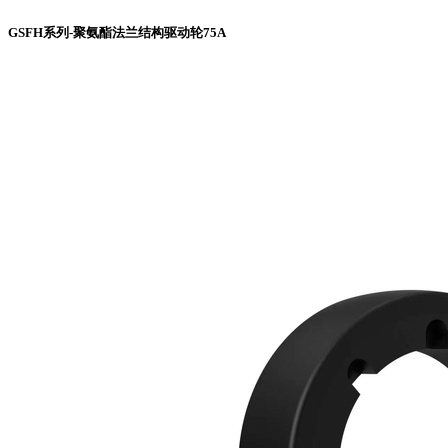
GSFH系列-聚氨酯法兰结构驱动轮75A