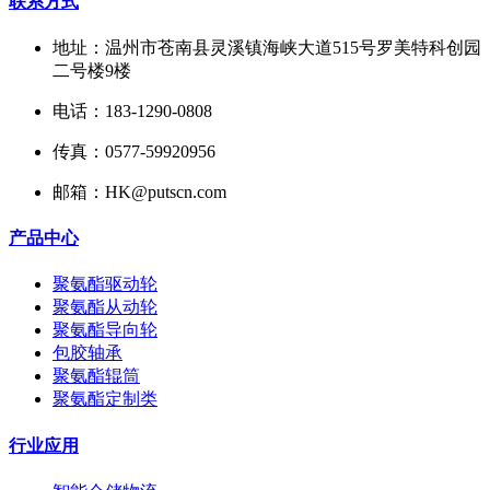
联系方式
地址：温州市苍南县灵溪镇海峡大道515号罗美特科创园
二号楼9楼
电话：183-1290-0808
传真：0577-59920956
邮箱：HK@putscn.com
产品中心
聚氨酯驱动轮
聚氨酯从动轮
聚氨酯导向轮
包胶轴承
聚氨酯辊筒
聚氨酯定制类
行业应用