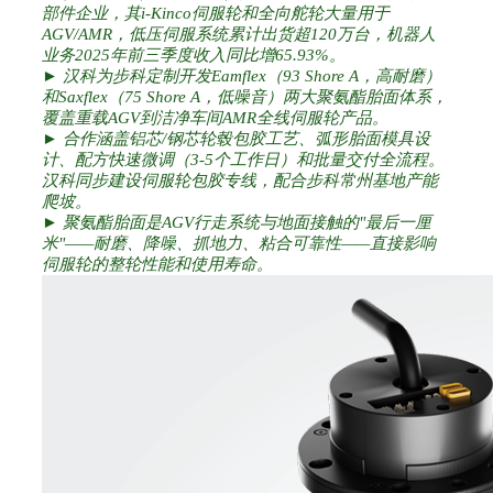
部件企业，其i-Kinco伺服轮和全向舵轮大量用于
AGV/AMR，低压伺服系统累计出货超120万台，机器人
业务2025年前三季度收入同比增65.93%。
► 汉科为步科定制开发Eamflex（93 Shore A，高耐磨）
和Saxflex（75 Shore A，低噪音）两大聚氨酯胎面体系，
覆盖重载AGV到洁净车间AMR全线伺服轮产品。
► 合作涵盖铝芯/钢芯轮毂包胶工艺、弧形胎面模具设
计、配方快速微调（3-5个工作日）和批量交付全流程。
汉科同步建设伺服轮包胶专线，配合步科常州基地产能
爬坡。
► 聚氨酯胎面是AGV行走系统与地面接触的"最后一厘
米"——耐磨、降噪、抓地力、粘合可靠性——直接影响
伺服轮的整轮性能和使用寿命。