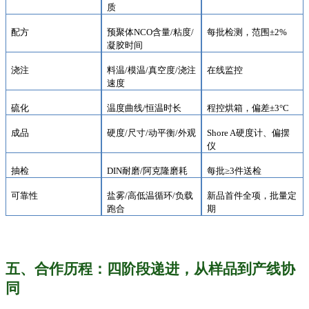
质
配方
预聚体
NCO含量/粘度/
每批检测，范围
±2%
凝胶时间
浇注
料温
/模温/真空度/浇注
在线监控
速度
硫化
温度曲线
/恒温时长
程控烘箱，偏差
±3°C
成品
硬度
/尺寸/动平衡/外观
Shore A硬度计、偏摆
仪
抽检
DIN耐磨/阿克隆磨耗
每批
≥3件送检
可靠性
盐雾
/高低温循环/负载
新品首件全项，批量定
跑合
期
五、合作历程：四阶段递进，从样品到产线协
同