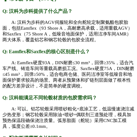
Q: 汉科为步科提供了什么产品？
A: 汉科为步科的AGV伺服轮和全向舵轮定制聚氨酯包胶胎
面，包括Eamflex（93 Shore A，高耐磨高承载，适用重载AGV）
和Saxflex（75 Shore A，低噪音地面保护，适用洁净车间AMR）
两大体系，覆盖铝芯和钢芯轮毂的包胶全流程。
Q: Eamflex和Saxflex的核心区别是什么？
A: Eamflex硬度93A，DIN耐磨≤30 mm³，回弹≥35%，适合汽
车产线、铸造车间等重载高磨损工况。Saxflex硬度75A，DIN耐磨
≤45 mm³，回弹≥50%，适合电商仓储、医药洁净室等低噪音和地
面保护要求较高的场景。两者从预聚体和扩链剂层面做了根本性
的配方差异设计，不是简单的硬度调校。
Q: 汉科能满足不同轮毂材质的包胶需求吗？
A: 可以。铝芯轮毂采用喷砂粗化+底涂工艺，低温慢速浇注减
少热变形；钢芯轮毂采用除油+喷砂+偶联剂三道预处理，模具加
预热保温段确保浇注质量。弧形胎面（舵轮）采用CNC加工模
具，弧度公差±0.1mm。