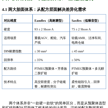
4.1 两大胎面体系：从配方层面解决差异化需求
对比维度
Eamflex（高耐磨型）
Saxflex（低噪音型）
硬度
93 ± 2 Shore A
75 ± 2 Shore A
适用场景
重载
AGV、舵轮、汽车
轻载
AMR、洁净车间、
产线
电商仓储
DIN耐磨指数
≤ 30 mm³
≤ 45 mm³
回弹率
≥ 35%
≥ 50%
配方路径
PTMEG预聚体 + 芳香族
PTMEG预聚体 + 多元醇
二胺扩链
扩链
技术特点
高交联密度，分子链规
柔性链段引入，回弹
整，耐磨性突出
好，吸震降噪
两个体系并非
"一款硬一款软"的简单区分，而是从预聚体选型
和扩链剂配比层面做了根本性的设计差异。汉科的配方数据库积