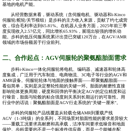
基地的电机产能。
从经营数据来看，驱动系统（含伺服电机、驱动器和
i-Kinco
伺服轮/舵轮/关节模组）是步科的主力收入来源，贡献了约七成营
收，综合毛利率达到65.81%。在机器人业务方面，2025年前三季
度实现收入2.57亿元，同比增长65.93%，展现出较强的增长动
能。步科的低压伺服系统累计出货已突破120万台，在AGV/AMR
领域的市场份额居于行业前列。
二、合作起点：
AGV伺服轮的聚氨酯胎面需求
步科
i-Kinco一体化伺服轮将电机、编码器、减速器和轮体高
度集成，广泛用于汽车制造、电商物流、3C电子等行业的AGV和
AMR设备。伺服轮轮体与地面的接触界面——即聚氨酯胎面——
看似简单，实则是决定整轮性能的关键一环。胎面的耐磨性直接
影响轮体更换周期，硬度和回弹的平衡决定AGV的定位精度和运
行噪音，胎面与轮毂的粘合强度则关系到长期运行的可靠性。用
行业中的话说：聚氨酯胎面是AGV行走系统的"关键一厘米"。
步科的伺服轮产品线覆盖从轻载仓储
AMR到重载产线
AGV（1-3吨级）的全系列，不同场景对胎面性能的要求差异较大
——重载工况要求高耐磨和高承载，洁净车间要求低噪音和地面
保护。步科需要的不是一个标准件供应商，而是一个能够在配