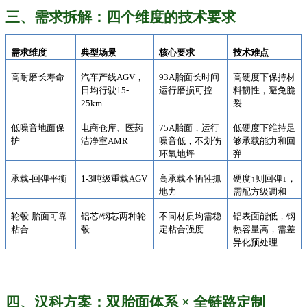
三、需求拆解：四个维度的技术要求
需求维度
典型场景
核心要求
技术难点
高耐磨长寿命
汽车产线
AGV，
93A胎面长时间
高硬度下保持材
日均行驶15-
运行磨损可控
料韧性，避免脆
25km
裂
低噪音地面保
电商仓库、医药
75A胎面，运行
低硬度下维持足
护
洁净室
AMR
噪音低，不划伤
够承载能力和回
环氧地坪
弹
承载
-回弹平衡
1-3吨级重载AGV
高承载不牺牲抓
硬度
↑则回弹↓，
地力
需配方级调和
轮毂
-胎面可靠
铝芯
/钢芯两种轮
不同材质均需稳
铝表面能低，钢
粘合
毂
定粘合强度
热容量高，需差
异化预处理
四、汉科方案：双胎面体系
× 全链路定制