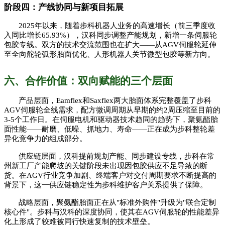
阶段四：产线协同与新项目拓展
2025年以来，随着步科机器人业务的高速增长（前三季度收
入同比增长65.93%），汉科同步调整产能规划，新增一条伺服轮
包胶专线。双方的技术交流范围也在扩大——从AGV伺服轮延伸
至全向舵轮弧形胎面优化、人形机器人关节微型包胶等新方向。
六、合作价值：双向赋能的三个层面
产品层面，
Eamflex和Saxflex两大胎面体系完整覆盖了步科
AGV伺服轮全线需求，配方微调周期从早期的约2周压缩至目前的
3-5个工作日。在伺服电机和驱动器技术趋同的趋势下，聚氨酯胎
面性能——耐磨、低噪、抓地力、寿命——正在成为步科整轮差
异化竞争力的组成部分。
供应链层面，汉科提前规划产能、同步建设专线，步科在常
州新工厂产能爬坡的关键阶段未出现因包胶供应不足导致的断
货。在
AGV行业竞争加剧、终端客户对交付周期要求不断提高的
背景下，这一供应链稳定性为步科维护客户关系提供了保障。
战略层面，聚氨酯胎面正在从
"标准外购件"升级为"联合定制
核心件"。步科与汉科的深度协同，使其在AGV伺服轮的性能差异
化上形成了较难被同行快速复制的技术壁垒。