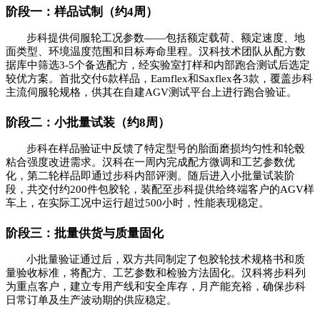
阶段一：样品试制（约
4周）
步科提供伺服轮工况参数
——包括额定载荷、额定速度、地
面类型、环境温度范围和目标寿命里程。汉科技术团队从配方数
据库中筛选3-5个备选配方，经实验室打样和内部跑合测试后选定
较优方案。首批交付6款样品，Eamflex和Saxflex各3款，覆盖步科
主流伺服轮规格，供其在自建AGV测试平台上进行跑合验证。
阶段二：小批量试装（约
8周）
步科在样品验证中反馈了特定型号的胎面磨损均匀性和轮毂
粘合强度改进需求。汉科在一周内完成配方微调和工艺参数优
化，第二轮样品即通过步科内部评测。随后进入小批量试装阶
段，共交付约
200件包胶轮，装配至步科提供给终端客户的AGV样
车上，在实际工况中运行超过500小时，性能表现稳定。
阶段三：批量供货与质量固化
小批量验证通过后，双方共同制定了包胶轮技术规格书和质
量验收标准，将配方、工艺参数和检验方法固化。汉科将步科列
为重点客户，建立专用产线和安全库存，月产能充裕，确保步科
日常订单及生产波动期的供应稳定。