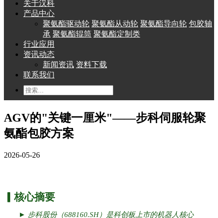
关于汉科
产品中心
聚氨酯驱动轮
聚氨酯从动轮
聚氨酯导向轮
包胶轴
承
聚氨酯辊筒
聚氨酯定制类
行业应用
资讯动态
新闻资讯
资料下载
联系我们
AGV的"关键一厘米"——步科伺服轮聚
氨酯包胶方案
2026-05-26
▎核心摘要
► 步科股份（688160.SH）是科创板上市的机器人核心