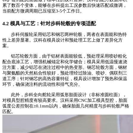
累了数百个变体，能够在步科提出工况参数后快速匹配或微调，
当前配方微调周期已压缩至3-5个工作日。
4.2 模具与工艺：针对步科轮毂的专项适配
步科伺服轮采用铝芯和钢芯两种轮毂，两者在表面能和热特
性上差异显著。汉科在模具设计和预处理工艺上做了差异化方
案。
铝芯轮毂方面，由于铝材表面能较低，预处理采用喷砂粗化
配合底涂工艺，增强机械锚定和化学键合；模具采用低温慢速浇
注方案，减少铝芯在浇注过程中的热变形。钢芯轮毂方面，钢材
与聚氨酯的天然粘合性较好，预处理经过除油、喷砂、偶联剂三
道工序；针对钢芯的高热容量特征，模具设计增加了预热和保温
环节，确保浇注料的流动性和排气充分。
此外，步科全向舵轮采用弧形胎面设计（非标准圆柱面），
对模具型腔精度有较高要求。汉科采用
CNC加工模具型腔，胎面
弧度公差控制在±0.1mm以内，确保胎面几何精度与步科轮毂严格
匹配。